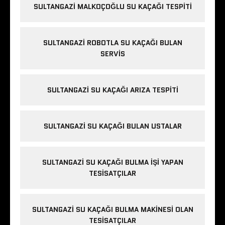
e
SULTANGAZI MALKOÇOĞLU SU KAÇAĞI TESPITI
s
c
o
SULTANGAZI ROBOTLA SU KAÇAĞI BULAN
r
SERVIS
t
ş
i
SULTANGAZI SU KAÇAĞI ARIZA TESPITI
ş
l
i
SULTANGAZI SU KAÇAĞI BULAN USTALAR
e
s
SULTANGAZI SU KAÇAĞI BULMA IŞI YAPAN
c
TESISATÇILAR
o
r
t
SULTANGAZI SU KAÇAĞI BULMA MAKINESI OLAN
i
TESISATÇILAR