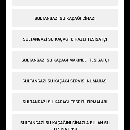
s
t
a
SULTANGAZI SU KAÇAĞI CIHAZI
n
b
u
SULTANGAZI SU KAÇAĞI CIHAZLI TESISATÇI
l
r
u
SULTANGAZI SU KAÇAĞI MAKINELI TESISATÇI
s
e
s
SULTANGAZI SU KAÇAĞI SERVISI NUMARASI
c
o
SULTANGAZI SU KAÇAĞI TESPITI FIRMALARI
r
t
b
SULTANGAZI SU KAÇAĞINI CIHAZLA BULAN SU
e
TESISATÇISI