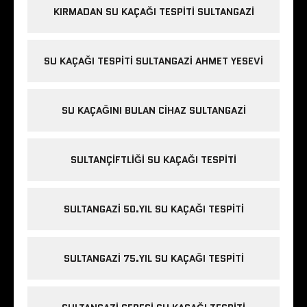
KIRMADAN SU KAÇAĞI TESPITI SULTANGAZI
r
i
t
s
t
SU KAÇAĞI TESPITI SULTANGAZI AHMET YESEVI
a
n
b
SU KAÇAĞINI BULAN CIHAZ SULTANGAZI
u
l
e
SULTANÇIFTLIĞI SU KAÇAĞI TESPITI
s
c
o
SULTANGAZI 50.YIL SU KAÇAĞI TESPITI
r
t
i
SULTANGAZI 75.YIL SU KAÇAĞI TESPITI
s
t
a