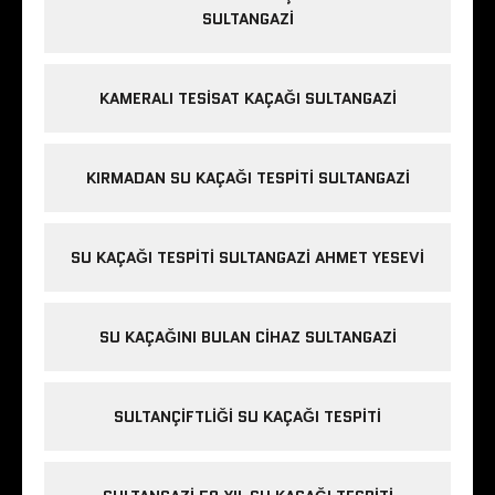
SULTANGAZI
e
s
c
KAMERALI TESISAT KAÇAĞI SULTANGAZI
o
r
t
KIRMADAN SU KAÇAĞI TESPITI SULTANGAZI
m
e
c
SU KAÇAĞI TESPITI SULTANGAZI AHMET YESEVI
i
d
i
SU KAÇAĞINI BULAN CIHAZ SULTANGAZI
y
e
k
SULTANÇIFTLIĞI SU KAÇAĞI TESPITI
ö
y