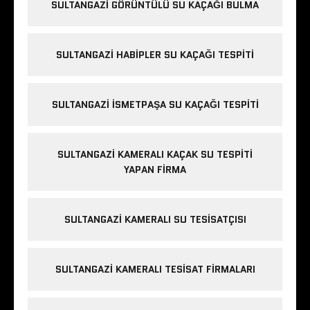
s
SULTANGAZI GÖRÜNTÜLÜ SU KAÇAĞI BULMA
t
a
n
SULTANGAZI HABIPLER SU KAÇAĞI TESPITI
b
u
SULTANGAZI ISMETPAŞA SU KAÇAĞI TESPITI
l
r
u
SULTANGAZI KAMERALI KAÇAK SU TESPITI
s
YAPAN FIRMA
e
s
c
SULTANGAZI KAMERALI SU TESISATÇISI
o
r
t
SULTANGAZI KAMERALI TESISAT FIRMALARI
b
e