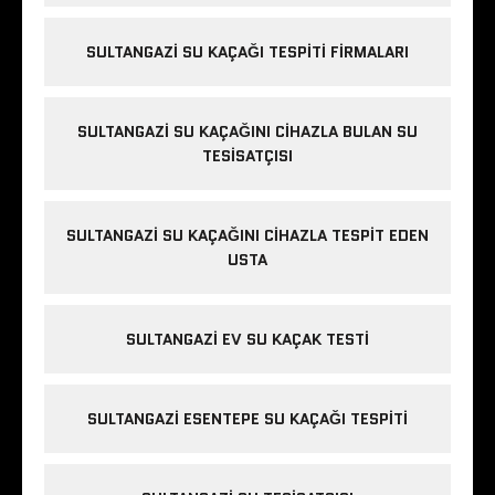
t
b
SULTANGAZI SU KAÇAĞI TESPITI FIRMALARI
a
y
a
SULTANGAZI SU KAÇAĞINI CIHAZLA BULAN SU
n
TESISATÇISI
SULTANGAZI SU KAÇAĞINI CIHAZLA TESPIT EDEN
USTA
SULTANGAZI EV SU KAÇAK TESTI
SULTANGAZI ESENTEPE SU KAÇAĞI TESPITI