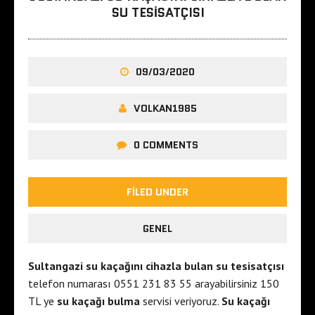
a
n
SU TESISATÇISI
h
b
a
u
l
l
09/03/2020
l
e
e
s
VOLKAN1985
e
c
s
o
0 COMMENTS
c
r
o
t
r
i
FILED UNDER
t
s
ç
t
GENEL
a
a
n
n
Sultangazi su kaçağını cihazla bulan su tesisatçısı
k
b
telefon numarası 0551 231 83 55 arayabilirsiniz 150
a
u
TL ye
su kaçağı bulma
servisi veriyoruz.
Su kaçağı
y
l