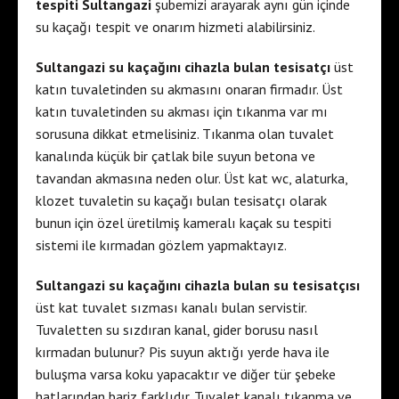
tespiti
Sultangazi
şubemizi arayarak aynı gün içinde
a
e
su kaçağı tespit ve onarım hizmeti alabilirsiniz.
e
s
s
c
Sultangazi su kaçağını cihazla bulan tesisatçı
üst
c
o
katın tuvaletinden su akmasını onaran firmadır. Üst
o
r
katın tuvaletinden su akması için tıkanma var mı
r
t
sorusuna dikkat etmelisiniz. Tıkanma olan tuvalet
t
s
kanalında küçük bir çatlak bile suyun betona ve
c
i
tavandan akmasına neden olur. Üst kat wc, alaturka,
u
s
klozet tuvaletin su kaçağı bulan tesisatçı olarak
k
t
bunun için özel üretilmiş kameralı kaçak su tespiti
u
a
sistemi ile kırmadan gözlem yapmaktayız.
r
n
a
b
Sultangazi su kaçağını cihazla bulan su tesisatçısı
m
u
üst kat tuvalet sızması kanalı bulan servistir.
b
l
Tuvaletten su sızdıran kanal, gider borusu nasıl
a
e
kırmadan bulunur? Pis suyun aktığı yerde hava ile
r
s
buluşma varsa koku yapacaktır ve diğer tür şebeke
e
c
hatlarından bariz farklıdır. Tuvalet kanalı tıkanma ve