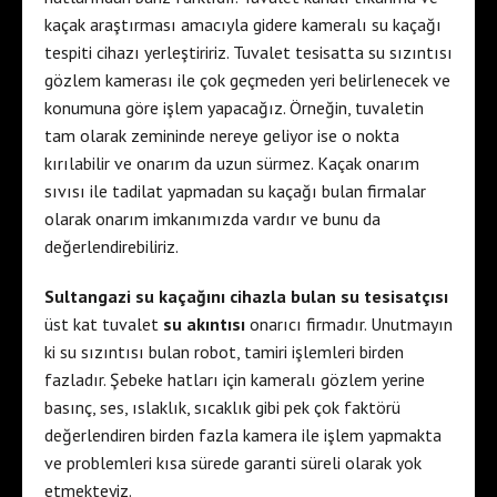
s
o
kaçak araştırması amacıyla gidere kameralı su kaçağı
c
r
tespiti cihazı yerleştiririz. Tuvalet tesisatta su sızıntısı
o
t
gözlem kamerası ile çok geçmeden yeri belirlenecek ve
r
s
konumuna göre işlem yapacağız. Örneğin, tuvaletin
t
e
tam olarak zemininde nereye geliyor ise o nokta
e
s
kırılabilir ve onarım da uzun sürmez. Kaçak onarım
t
c
sıvısı ile tadilat yapmadan su kaçağı bulan firmalar
i
o
olarak onarım imkanımızda vardır ve bunu da
m
r
değerlendirebiliriz.
e
t
Sultangazi su kaçağını cihazla bulan su tesisatçısı
s
i
üst kat tuvalet
su akıntısı
onarıcı firmadır. Unutmayın
g
s
ki su sızıntısı bulan robot, tamiri işlemleri birden
u
t
fazladır. Şebeke hatları için kameralı gözlem yerine
t
a
basınç, ses, ıslaklık, sıcaklık gibi pek çok faktörü
e
n
değerlendiren birden fazla kamera ile işlem yapmakta
s
b
ve problemleri kısa sürede garanti süreli olarak yok
c
u
etmekteyiz.
o
l