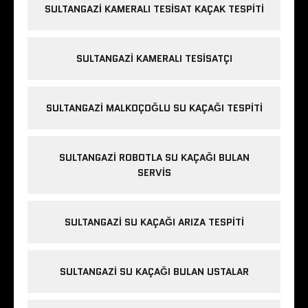
y
SULTANGAZI KAMERALI TESISAT KAÇAK TESPITI
l
i
k
SULTANGAZI KAMERALI TESISATÇI
d
ü
z
SULTANGAZI MALKOÇOĞLU SU KAÇAĞI TESPITI
ü
e
SULTANGAZI ROBOTLA SU KAÇAĞI BULAN
s
SERVIS
c
o
r
SULTANGAZI SU KAÇAĞI ARIZA TESPITI
t
b
a
SULTANGAZI SU KAÇAĞI BULAN USTALAR
y
a