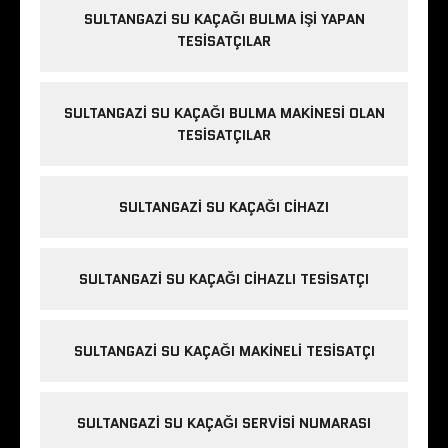
n
SULTANGAZI SU KAÇAĞI BULMA IŞI YAPAN
a
TESISATÇILAR
v
r
u
SULTANGAZI SU KAÇAĞI BULMA MAKINESI OLAN
p
TESISATÇILAR
a
y
a
SULTANGAZI SU KAÇAĞI CIHAZI
k
a
SULTANGAZI SU KAÇAĞI CIHAZLI TESISATÇI
s
ı
e
SULTANGAZI SU KAÇAĞI MAKINELI TESISATÇI
s
k
o
SULTANGAZI SU KAÇAĞI SERVISI NUMARASI
r