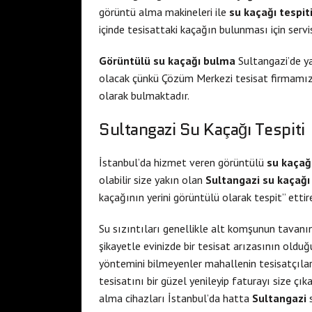
a
e
görüntü alma makineleri ile
su kaçağı tespit
e
s
içinde tesisattaki kaçağın bulunması için servis 
s
c
Görüntülü su kaçağı bulma
Sultangazi’de ya
c
o
olacak çünkü Çözüm Merkezi tesisat firmamız 
o
r
olarak bulmaktadır.
r
t
t
s
Sultangazi Su Kaçağı Tespiti
c
i
u
s
İstanbul’da hizmet veren görüntülü
su kaçağ
k
t
olabilir size yakın olan
Sultangazi su kaçağ
u
a
kaçağının yerini görüntülü olarak tespit” ettireb
r
n
a
b
Su sızıntıları genellikle alt komşunun tavanı
m
u
şikayetle evinizde bir tesisat arızasının oldu
b
l
yöntemini bilmeyenler mahallenin tesisatçılar
a
e
tesisatını bir güzel yenileyip faturayı size çı
r
s
alma cihazları İstanbul’da hatta
Sultangazi
s
e
c