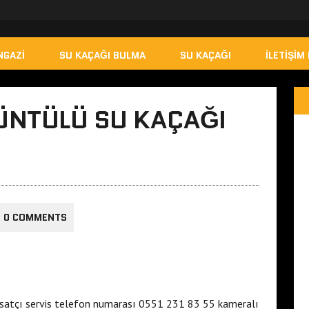
NGAZI
SU KAÇAĞI BULMA
SU KAÇAĞI
İLETIŞIM 
ÜNTÜLÜ SU KAÇAĞI
0 COMMENTS
satçı servis telefon numarası 0551 231 83 55 kameralı