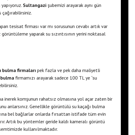
i
yapıyoruz.
Sultangazi
şubemizi arayarak aynı gün
çağırabilirsiniz.
pan tesisat firması var mı sorusunun cevabı artık var
görüntüleme yaparak su sızıntısının yerini noktasal
ı bulma firmaları
pek fazla ve pek daha maliyetli
ı bulma
firmamızı arayarak sadece 100 TL ye “su
ilirsiniz.
na inerek komşunun rahatsız olmasına yol açar zaten bir
ğunu anlarsınız. Genellikle görüntülü su kaçağı bulma
ına bel bağlarlar onlarda fırsattan istifade tüm evin
karır. Artık bu yöntemler geride kaldı kameralı görüntü
emtimizde kullanılmaktadır.