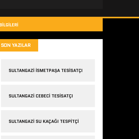
BILGILERI
SON YAZILAR
SULTANGAZI ISMETPAŞA TESISATÇI
SULTANGAZI CEBECI TESISATÇI
SULTANGAZI SU KAÇAĞI TESPITÇI