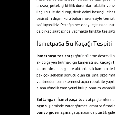
a
e
arızası, petek içi kirlilik durumları olabilir ve 
e
s
ilaçlı su ile doldurup, devir daimi basınçlı cih
s
c
tesisatın dışını kuru buhar makinesiyle temizle
c
o
sağlayabiliriz. Peteğin her odayı eşit ısıda ıs
o
r
da birkaç saat içinde yapmakla birlikte tesisa
r
t
İsmetpaşa Su Kaçağı Tespiti
t
s
c
i
u
s
İsmetpaşa tesisatçı
görüntüleme destekli bo
k
t
akıttığı yeri bulmak için kameralı
su kaçağı t
u
a
zararı olmadan gidere aktarılacak kamera ile 
r
n
pek çok sebebin sonucu olan kırılma, sızdırma 
a
b
verilmeden temizlenmesi açıcı robot ile yapılı
m
u
alana yönelik tam yerini bulup onarım yapabilir
b
l
Sultangazi İsmetpaşa tesisatçı
işlemlerind
a
e
açma
işleminde zarar görmesi amatör firmaları
r
s
banyo gideri açma
çalışmasında plastik gide
e
c