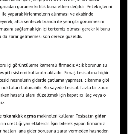
ızgaradan görünen kirlilik buna etken değildir. Petek içlerini
az ile yaparak kirlenmelerin alınması ve akabinde
yerek, alta serilecek branda ile yeni gibi görünmesini
ıtmasını sağlamak için içi tertemiz olması gerekir ki bunu
ta da zarar gelmemesi son derece güzeldir.
ru içi görüntüleme kameralı firmadır. Atık borunun su
espiti
sistemi kullanılmaktadır. Pimaş tesisatına hiçbir
kesici nesnelerin giderde çatlama yapması, tıkanma gibi
noktaları bulunabilir. Bu sayede tesisat fazla bir zarar
rken hasarlı alanı düzeltmek için kapatıcı ilaç veya o
iz.
e
tıkanıklık açma
makineleri kullanır. Tesisatın
gider
n ürettiği yan etkilerdir. İşini bilerek yapan firmamız
r hatları, ana gider borusuna zarar vermeden hazneden