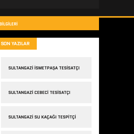
BILGILERI
SON YAZILAR
SULTANGAZI ISMETPAŞA TESISATÇI
SULTANGAZI CEBECI TESISATÇI
SULTANGAZI SU KAÇAĞI TESPITÇI