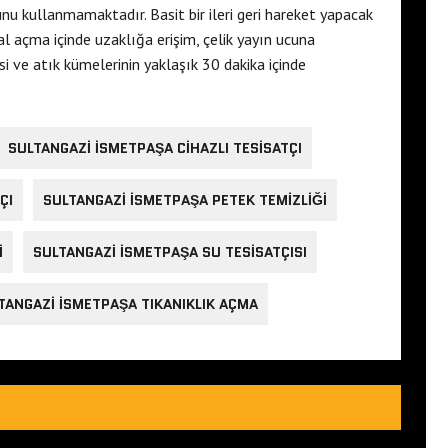
unu kullanmamaktadır. Basit bir ileri geri hareket yapacak
 açma içinde uzaklığa erişim, çelik yayın ucuna
i ve atık kümelerinin yaklaşık 30 dakika içinde
SULTANGAZI ISMETPAŞA CIHAZLI TESISATÇI
ÇI
SULTANGAZI ISMETPAŞA PETEK TEMIZLIĞI
I
SULTANGAZI ISMETPAŞA SU TESISATÇISI
TANGAZI ISMETPAŞA TIKANIKLIK AÇMA