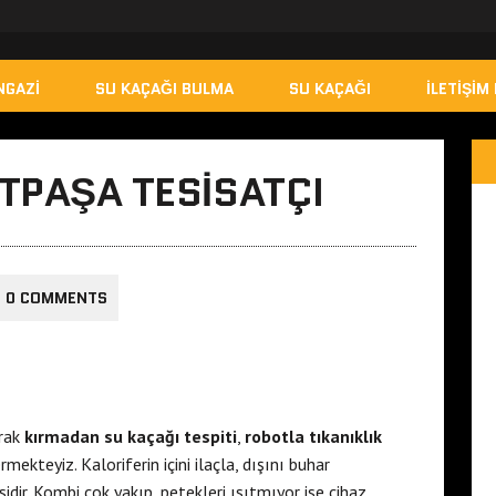
NGAZI
SU KAÇAĞI BULMA
SU KAÇAĞI
İLETIŞIM 
TPAŞA TESISATÇI
0 COMMENTS
arak
kırmadan su kaçağı tespiti
,
robotla tıkanıklık
mekteyiz. Kaloriferin içini ilaçla, dışını buhar
sidir. Kombi çok yakıp, petekleri ısıtmıyor ise cihaz