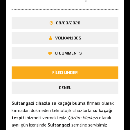
a
n
h
b
a
u
09/03/2020
l
l
l
e
VOLKAN1985
e
s
e
c
0 COMMENTS
s
o
c
r
o
t
FILED UNDER
r
i
t
s
GENEL
ç
t
a
a
Sultangazi cihazla su kaçağı bulma
firması olarak
n
n
kırmadan dökmeden teknolojik cihazlarla
su kaçağı
k
b
tespiti
hizmeti vermekteyiz.
Çözüm Merkezi
olarak
a
u
aynı gün içerisinde
Sultangazi
semtine servisimiz
y
l