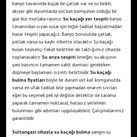
banyo tavanında küçük bir çatlak var ve su birikti,
s
o
akıyor gibi durumlarda üst kat komşunun olduğu bir
c
r
gün bizi mutlaka rayınız.
Su kaçağı yer tespiti
banyo
o
t
tavanından sızan sular için hiçbir tadilat başlatmadan
r
s
hasar tespiti yapacağız. Banyo borusunda çatlak,
t
e
patlak varsa su kaybı elbette olacaktır. Su kaçağı
e
s
bulan tesisatçı fakat belirtiler de taktığımız cihazda
t
c
toplanacaktır.
Su arıza tespiti
örneğin, su akışının
i
o
yani basıncın tamamen sabit durması gerekirken
m
r
düşmeye başlaması sızıntı belirtisidir.
Su kaçağı
e
t
bulma fiyatları
böyle bir durum üst kat komşunuzda
s
i
varsa en ufak tadilat bile yapmadan onarım sıvıları
g
s
eğer bu seçenek pek iyi değilse detektör ile tarama
u
t
yaparak tamamen noktasal, hatasız yerlerinin
t
a
bulunması gibi adımları uygulayabiliriz. Çalışmalarımız
e
n
garantilidir.
s
b
c
u
Sultangazi cihazla su kaçağı bulma
yangın su
o
l