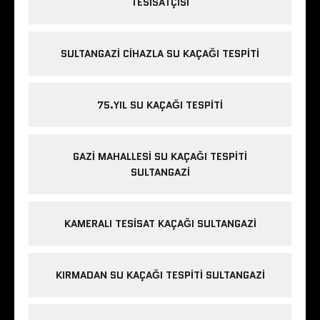
TESISATÇISI
e
s
c
SULTANGAZI CIHAZLA SU KAÇAĞI TESPITI
o
r
75.YIL SU KAÇAĞI TESPITI
t
m
e
GAZI MAHALLESI SU KAÇAĞI TESPITI
c
SULTANGAZI
i
d
i
KAMERALI TESISAT KAÇAĞI SULTANGAZI
y
e
k
KIRMADAN SU KAÇAĞI TESPITI SULTANGAZI
ö
y