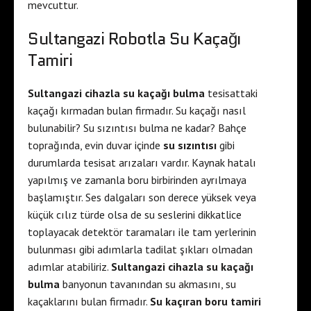
mevcuttur.
a
e
e
s
Sultangazi Robotla Su Kaçağı
s
c
Tamiri
c
o
o
r
Sultangazi cihazla su kaçağı bulma
tesisattaki
r
t
kaçağı kırmadan bulan firmadır. Su kaçağı nasıl
t
s
bulunabilir? Su sızıntısı bulma ne kadar? Bahçe
c
i
toprağında, evin duvar içinde
su sızıntısı
gibi
u
s
durumlarda tesisat arızaları vardır. Kaynak hatalı
k
t
yapılmış ve zamanla boru birbirinden ayrılmaya
u
a
başlamıştır. Ses dalgaları son derece yüksek veya
r
n
küçük cılız türde olsa de su seslerini dikkatlice
a
b
toplayacak detektör taramaları ile tam yerlerinin
m
u
bulunması gibi adımlarla tadilat şıkları olmadan
b
l
adımlar atabiliriz.
Sultangazi cihazla su kaçağı
a
e
bulma
banyonun tavanından su akmasını, su
r
s
kaçaklarını bulan firmadır.
Su kaçıran boru tamiri
e
c