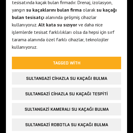
tesisatında kaçak bulan firmadır. Drenaj, izolasyon,
r
i
yangın
su kaçaklarını bulan firma
olarak
su kaçağı
t
s
bulan tesisatçı
alanında gelişmiş cihazlar
t
kullanıyoruz.
Alt kata su sızıyor
ve daha nice
a
işlemlerde tesisat farklılıkları olsa da hepsi için sırf
n
tarama alanında özel farklı cihazlar, teknolojiler
b
kullanıyoruz.
u
l
TAGGED WITH
e
s
SULTANGAZI CIHAZLA SU KAÇAĞI BULMA
c
o
SULTANGAZI CIHAZLA SU KAÇAĞI TESPITI
r
t
SULTANGAZI KAMERALI SU KAÇAĞI BULMA
i
s
t
SULTANGAZI ROBOTLA SU KAÇAĞI BULMA
a