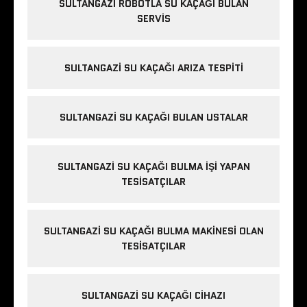
SULTANGAZI ROBOTLA SU KAÇAĞI BULAN
n
SERVIS
a
v
r
SULTANGAZI SU KAÇAĞI ARIZA TESPITI
u
p
a
SULTANGAZI SU KAÇAĞI BULAN USTALAR
y
a
k
SULTANGAZI SU KAÇAĞI BULMA IŞI YAPAN
a
TESISATÇILAR
s
ı
e
SULTANGAZI SU KAÇAĞI BULMA MAKINESI OLAN
s
TESISATÇILAR
k
o
SULTANGAZI SU KAÇAĞI CIHAZI
r