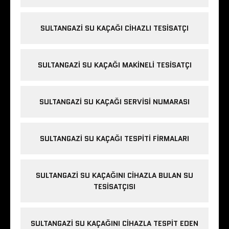
t
b
SULTANGAZI SU KAÇAĞI CIHAZLI TESISATÇI
a
y
a
SULTANGAZI SU KAÇAĞI MAKINELI TESISATÇI
n
SULTANGAZI SU KAÇAĞI SERVISI NUMARASI
SULTANGAZI SU KAÇAĞI TESPITI FIRMALARI
SULTANGAZI SU KAÇAĞINI CIHAZLA BULAN SU
TESISATÇISI
SULTANGAZI SU KAÇAĞINI CIHAZLA TESPIT EDEN