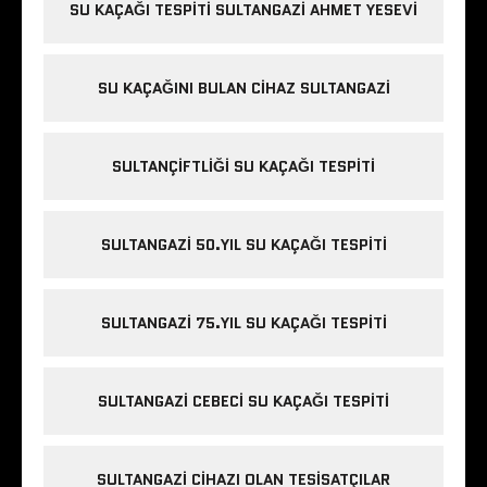
e
SU KAÇAĞI TESPITI SULTANGAZI AHMET YESEVI
s
c
o
SU KAÇAĞINI BULAN CIHAZ SULTANGAZI
r
t
ş
SULTANÇIFTLIĞI SU KAÇAĞI TESPITI
i
ş
SULTANGAZI 50.YIL SU KAÇAĞI TESPITI
l
i
e
SULTANGAZI 75.YIL SU KAÇAĞI TESPITI
s
c
o
SULTANGAZI CEBECI SU KAÇAĞI TESPITI
r
t
i
SULTANGAZI CIHAZI OLAN TESISATÇILAR