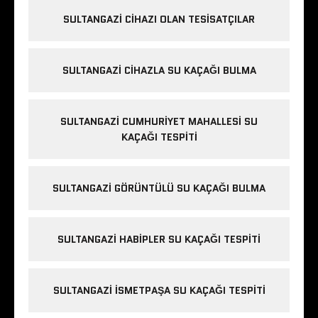
n
SULTANGAZI CIHAZI OLAN TESISATÇILAR
b
u
l
SULTANGAZI CIHAZLA SU KAÇAĞI BULMA
e
s
SULTANGAZI CUMHURIYET MAHALLESI SU
c
KAÇAĞI TESPITI
o
r
t
SULTANGAZI GÖRÜNTÜLÜ SU KAÇAĞI BULMA
i
s
t
SULTANGAZI HABIPLER SU KAÇAĞI TESPITI
a
n
b
SULTANGAZI ISMETPAŞA SU KAÇAĞI TESPITI
u
l