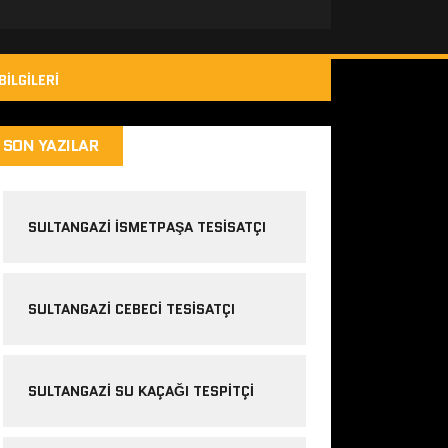
BILGILERI
SON YAZILAR
SULTANGAZI ISMETPAŞA TESISATÇI
SULTANGAZI CEBECI TESISATÇI
SULTANGAZI SU KAÇAĞI TESPITÇI