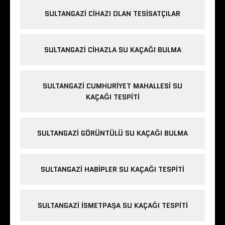
n
SULTANGAZI CIHAZI OLAN TESISATÇILAR
b
u
l
SULTANGAZI CIHAZLA SU KAÇAĞI BULMA
e
s
SULTANGAZI CUMHURIYET MAHALLESI SU
c
KAÇAĞI TESPITI
o
r
t
SULTANGAZI GÖRÜNTÜLÜ SU KAÇAĞI BULMA
i
s
t
SULTANGAZI HABIPLER SU KAÇAĞI TESPITI
a
n
b
SULTANGAZI ISMETPAŞA SU KAÇAĞI TESPITI
u
l