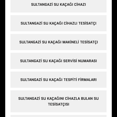
s
SULTANGAZI SU KAÇAĞI CIHAZI
t
a
n
SULTANGAZI SU KAÇAĞI CIHAZLI TESISATÇI
b
u
l
SULTANGAZI SU KAÇAĞI MAKINELI TESISATÇI
r
u
s
SULTANGAZI SU KAÇAĞI SERVISI NUMARASI
e
s
c
SULTANGAZI SU KAÇAĞI TESPITI FIRMALARI
o
r
SULTANGAZI SU KAÇAĞINI CIHAZLA BULAN SU
t
TESISATÇISI
b
e