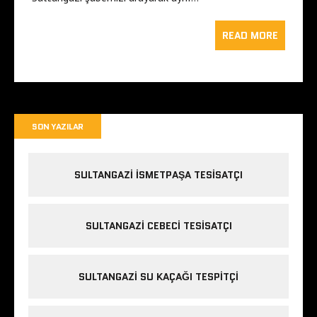
a
e
e
s
READ MORE
s
c
c
o
o
r
r
t
t
s
SON YAZILAR
c
i
u
s
k
t
SULTANGAZI ISMETPAŞA TESISATÇI
u
a
r
n
a
b
SULTANGAZI CEBECI TESISATÇI
m
u
b
l
a
e
SULTANGAZI SU KAÇAĞI TESPITÇI
r
s
e
c