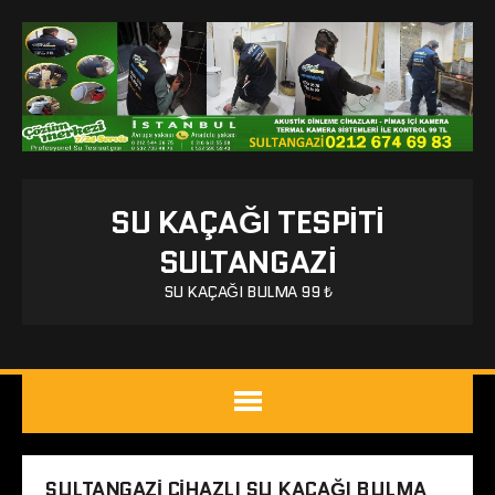
k
i
ı
s
z
t
ı
a
l
n
a
b
y
u
e
l
SU KAÇAĞI TESPITI
s
e
SULTANGAZI
c
s
o
c
SU KAÇAĞI BULMA 99 ₺
r
o
t
r
y
t
e
i
n
s
i
t
m
a
SULTANGAZI CIHAZLI SU KAÇAĞI BULMA