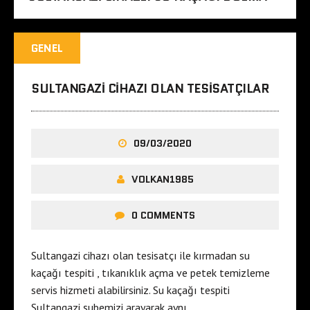
a
n
h
b
a
u
GENEL
l
l
l
e
SULTANGAZI CIHAZI OLAN TESISATÇILAR
e
s
e
c
s
o
09/03/2020
c
r
o
t
VOLKAN1985
r
i
t
s
0 COMMENTS
ç
t
a
a
n
n
Sultangazi cihazı olan tesisatçı ile kırmadan su
k
b
kaçağı tespiti , tıkanıklık açma ve petek temizleme
a
u
servis hizmeti alabilirsiniz. Su kaçağı tespiti
y
l
Sultangazi şubemizi arayarak aynı…