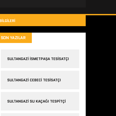
BILGILERI
SON YAZILAR
SULTANGAZI ISMETPAŞA TESISATÇI
SULTANGAZI CEBECI TESISATÇI
SULTANGAZI SU KAÇAĞI TESPITÇI