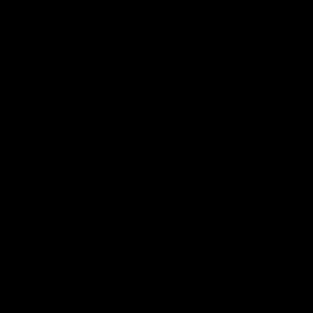
r
i
t
s
t
a
n
b
u
l
e
s
c
o
r
t
i
s
t
a