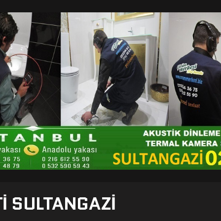
TI SULTANGAZI