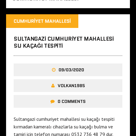
a
n
h
b
a
u
CUMHURIYET MAHALLESI
l
l
l
e
SULTANGAZI CUMHURIYET MAHALLESI
e
s
SU KAÇAĞI TESPITI
e
c
s
o
c
r
09/03/2020
o
t
r
i
VOLKAN1985
t
s
ç
t
0 COMMENTS
a
a
n
n
k
b
Sultangazi cumhuriyet mahallesi su kaçağı tespiti
a
u
kırmadan kameralı cihazlarla su kaçağı bulma ve
y
l
tamiri için telefon numarası 0532 736 48 79 dur.