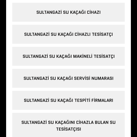
s
t
SULTANGAZI SU KAÇAĞI CIHAZI
a
n
b
SULTANGAZI SU KAÇAĞI CIHAZLI TESISATÇI
u
l
r
SULTANGAZI SU KAÇAĞI MAKINELI TESISATÇI
u
s
e
SULTANGAZI SU KAÇAĞI SERVISI NUMARASI
s
c
o
SULTANGAZI SU KAÇAĞI TESPITI FIRMALARI
r
t
SULTANGAZI SU KAÇAĞINI CIHAZLA BULAN SU
b
TESISATÇISI
e