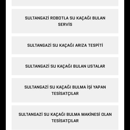
e
s
c
SULTANGAZI ROBOTLA SU KAÇAĞI BULAN
o
SERVIS
r
t
ş
SULTANGAZI SU KAÇAĞI ARIZA TESPITI
i
ş
l
SULTANGAZI SU KAÇAĞI BULAN USTALAR
i
e
SULTANGAZI SU KAÇAĞI BULMA IŞI YAPAN
s
TESISATÇILAR
c
o
r
SULTANGAZI SU KAÇAĞI BULMA MAKINESI OLAN
t
TESISATÇILAR
i