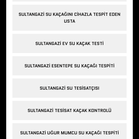
y
l
SULTANGAZI SU KAÇAĞINI CIHAZLA TESPIT EDEN
i
USTA
k
d
ü
SULTANGAZI EV SU KAÇAK TESTI
z
ü
e
SULTANGAZI ESENTEPE SU KAÇAĞI TESPITI
s
c
o
SULTANGAZI SU TESISATÇISI
r
t
b
SULTANGAZI TESISAT KAÇAK KONTROLÜ
a
y
SULTANGAZI UĞUR MUMCU SU KAÇAĞI TESPITI
a