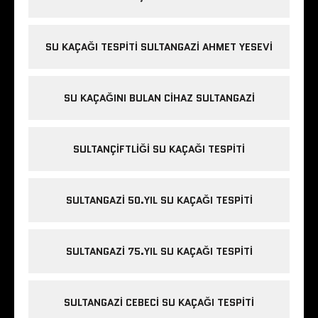
r
i
t
s
SU KAÇAĞI TESPITI SULTANGAZI AHMET YESEVI
t
a
n
SU KAÇAĞINI BULAN CIHAZ SULTANGAZI
b
u
l
SULTANÇIFTLIĞI SU KAÇAĞI TESPITI
e
s
c
SULTANGAZI 50.YIL SU KAÇAĞI TESPITI
o
r
t
SULTANGAZI 75.YIL SU KAÇAĞI TESPITI
i
s
t
SULTANGAZI CEBECI SU KAÇAĞI TESPITI
a