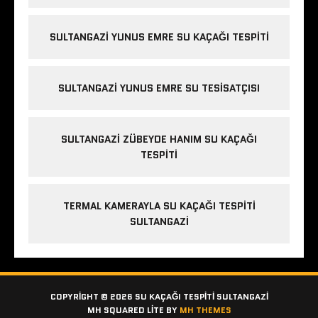
n
a
SULTANGAZI YUNUS EMRE SU KAÇAĞI TESPITI
v
r
u
SULTANGAZI YUNUS EMRE SU TESISATÇISI
p
a
y
SULTANGAZI ZÜBEYDE HANIM SU KAÇAĞI
a
TESPITI
k
a
s
TERMAL KAMERAYLA SU KAÇAĞI TESPITI
ı
SULTANGAZI
e
s
k
o
COPYRIGHT © 2026 SU KAÇAĞI TESPITI SULTANGAZI
r
MH SQUARED LITE BY
MH THEMES